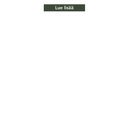
Lue lisää
KODILLE